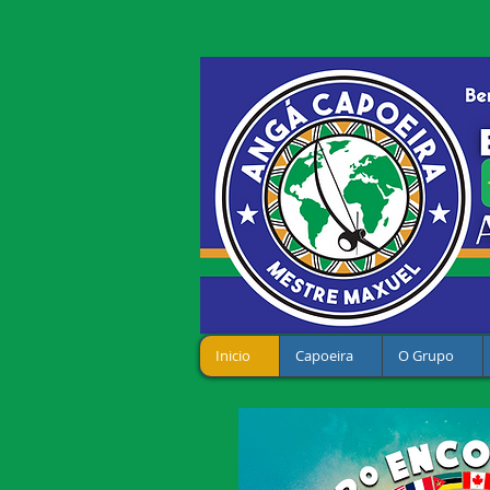
Inicio
Capoeira
O Grupo
Bem-vindo a esco
l'Ecole Internat