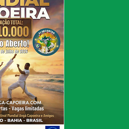
s a la escuela
cuola
ナショナルスクールAnga
ionella skolan
ra International