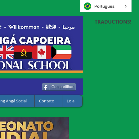
Português
TRADUCTIONS!
Compartilhar
ng Angá Social
Contato
Loja
a - Bienvenue à
to the