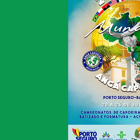
international sc
internacional An
Internaziona
Capoeiraへようこそ -
Anga Capoeira - 
School