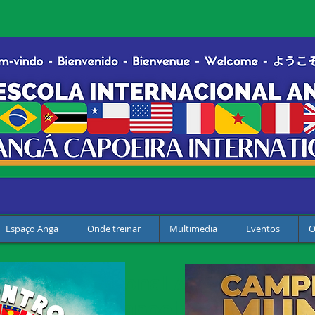
Espaço Anga
Onde treinar
Multimedia
Eventos
O
la internacional Anga Capoeir
ionale Anga Capoeira - Welcome 