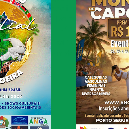
hool Anga Capoeira - Bienvenido
ga Capoeira - Benvenuti alla S
le Anga Capoeira - インター
 Välkommen till den internat
Willkommen an der Anga Capoei