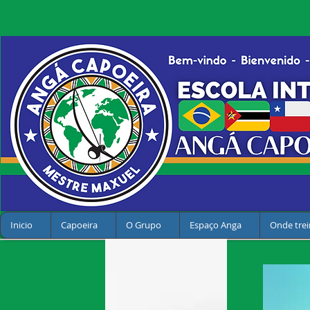
Inicio
Capoeira
O Grupo
Espaço Anga
Onde trei