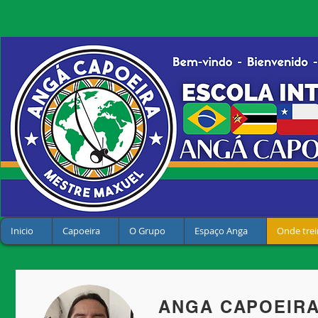
Inicio
Capoeira
O Grupo
Espaço Anga
Onde trei
ANGA CAPOEIRA