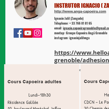
INSTRUTOR IGNACIO ( Z
http://www.anga-capoeira.com
Ignacio Jalil (Zangado)
Télephone: + 33 766 81 81 65
email:
ignacio.capoeiragrenoble@gmail.
meetup: Groupe Capoeira Angá Grenoble
instagram: ignaciojalilvega
https://www.hello
grenoble/adhesion
Premiers cours d'essai gratuit !
Cours Capo
Cours Capoeira adultes
Ma
Lundi-18h30
CDCN – Le Pac
Résidence Galilée
30 Chemin des
10, boulevard Maréchal Joffre,