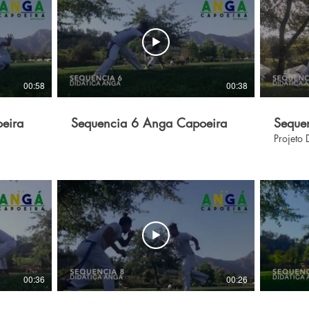
00:58
00:38
eira
Sequencia 6 Anga Capoeira
Seque
Projeto
00:36
00:26